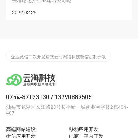
去考虑选择企业建站公司呢
2022.02.25
实体店如何渡过2022年难过，开发app/小程序的好处
汕头网站app开发
企业微信二次开发请找云海网络科技微信定制开发
为什么要做小程序？汕头小程序开发哪家公司好
汕头定制化app开发需要注意些什么？
0754-87123130
13790889505
/
汕头小程序开发告诉你怎么找到抖音小程序
汕头市龙湖区长江路23号长平新一城商业写字楼2栋404-
407
如何制作一款合格的小程序？
汕头网络科技有限公司，云海网络科技有限公司
高端网站建设
移动应用开发
微信应用开发
电商与平台开发