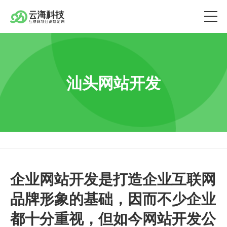
汕头网站开发
企业网站开发是打造企业互联网
品牌形象的基础，因而不少企业
都十分重视，但如今网站开发公