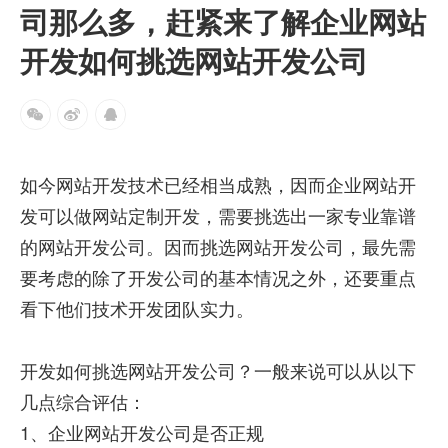
司那么多，赶紧来了解企业网站
开发如何挑选网站开发公司
如今网站开发技术已经相当成熟，因而企业网站开
发可以做网站定制开发，需要挑选出一家专业靠谱
的网站开发公司。因而挑选网站开发公司，最先需
要考虑的除了开发公司的基本情况之外，还要重点
看下他们技术开发团队实力。
开发如何挑选网站开发公司？一般来说可以从以下
几点综合评估：
1、企业网站开发公司是否正规