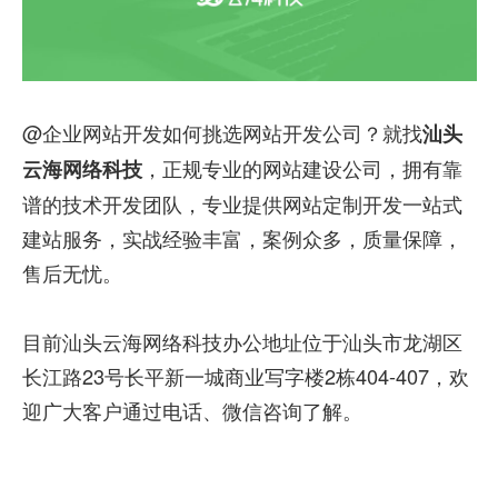
@企业网站开发如何挑选网站开发公司？就找
汕头
，正规专业的网站建设公司，拥有靠
云海网络科技
谱的技术开发团队，专业提供网站定制开发一站式
建站服务，实战经验丰富，案例众多，质量保障，
售后无忧。
目前汕头云海网络科技办公地址位于汕头市龙湖区
长江路23号长平新一城商业写字楼2栋404-407，欢
迎广大客户通过电话、微信咨询了解。
实体店如何渡过2022年难过，开发app/小程序的好处