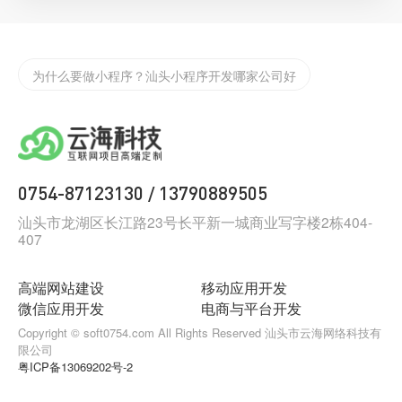
为什么要做小程序？汕头小程序开发哪家公司好
汕头定制化app开发需要注意些什么？
汕头小程序开发告诉你怎么找到抖音小程序
如何制作一款合格的小程序？
0754-87123130
13790889505
/
汕头网络科技有限公司，云海网络科技有限公司
汕头市龙湖区长江路23号长平新一城商业写字楼2栋404-
407
汕头网站建设公司那家好，网站建设找云海网络科技
汕头大型互联网公司，请找云海网络科技
高端网站建设
移动应用开发
微信应用开发
电商与平台开发
汕头有那些科技公司，请找云海网络科技
Copyright © soft0754.com All Rights Reserved 汕头市云海网络科技有
限公司
汕头互联网公司排名
粤ICP备13069202号-2