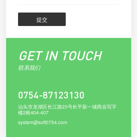
提交
GET IN TOUCH
联系我们
0754-87123130
汕头市龙湖区长江路23号长平新一城商业写字
实体店如何渡过2022年难过，开发app/小程序的好处
楼2栋404-407
汕头网站app开发
system@soft0754.com
企业微信二次开发请找云海网络科技微信定制开发